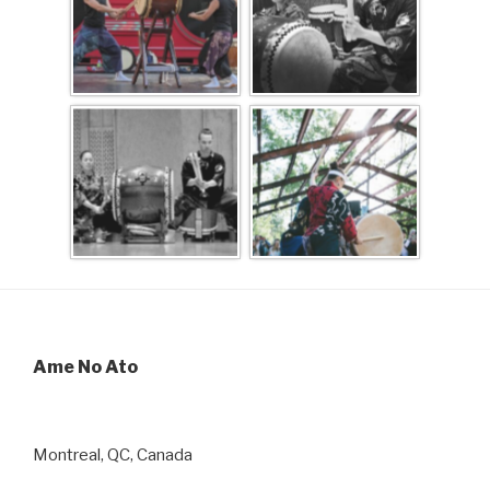
Ame No Ato
Montreal, QC, Canada