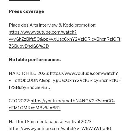
Press coverage
Place des Arts interview & Kodo promotion:
https://www.youtube.com/watch?
v=vGhZzBlfz5Q&pp=ygUacGxhY2VzIGRlcyBhcnRzIGFt
ZSBubyBhdG8%3D
Notable performances
NATC-R HILO 2023:
https://www.youtube.com/watch?
v=IoftObc0QNA&pp=ygUacGxhY2VzIGRlcyBhcnRzIGF
tZSBubyBhdG8%3D
CTG 2022:
https://youtu.be/mc1bN4NGV2c?si=hCG-
cFM1OMKxeM8v&t=681
Hartford Summer Japanese Festival 2023:
https://www.youtube.com/watch?v=WlrWuWtfa40